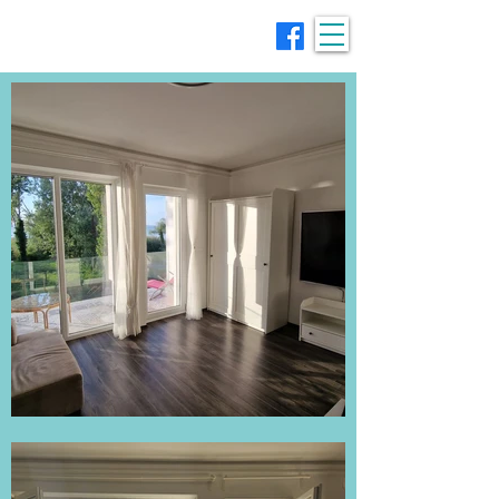
Szálláskérő.hu