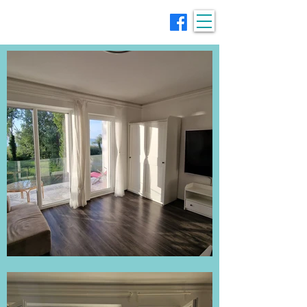
Szálláskérő.hu